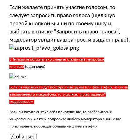
Если желаете принять участие голосом, то
следует запросить право голоса (щелкнув
правой кнопкой мыши по своему нику и
выбрать в списке "Запросить право голоса",
модератор увидит ваш запрос, и выдаст право).
В Тимспике обязательно следует отключить микрофон
кнопкой
(один клик)
Если от участника идут посторонние шумы или фон в эфир, из-за не
выключенного микрофона, то участник "приглушается"
модератором.
Если вы хотите снять с себя приглушение, то разберитесь с
микрофоном и затем попросите любого модератора снять с вас
приглушение, пообещав больше не шуметь в эфир
[/collapsed]