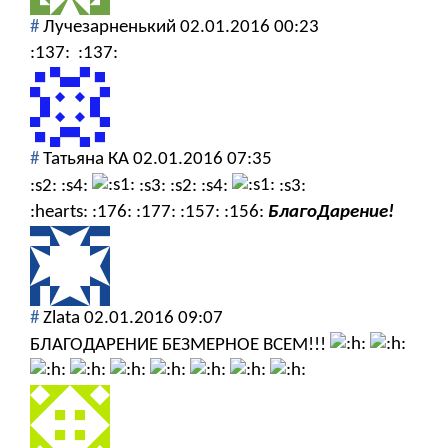
#
Лучезарненький
02.01.2016 00:23
:137:
:137:
#
Татьяна КА
02.01.2016 07:35
:s2: :s4:
:s3: :s2: :s4:
:s3:
:hearts: :176: :177: :157: :156:
БлагоДарение!
#
Zlata
02.01.2016 09:07
БЛАГОДАРЕНИЕ БЕЗМЕРНОЕ ВСЕМ!!!