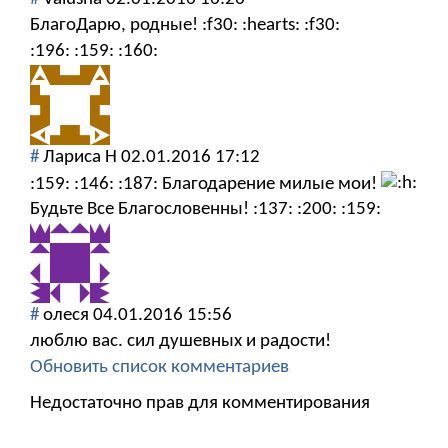
БлагоДарю, родные! :f30: :hearts: :f30:
:196: :159: :160:
#
Лариса Н
02.01.2016 17:12
:159: :146: :187: Благодарение милые мои!
Будьте Все Благословенны! :137: :200: :159:
#
олеся
04.01.2016 15:56
люблю вас. сил душевных и радости!
Обновить список комментариев
Недостаточно прав для комментирования