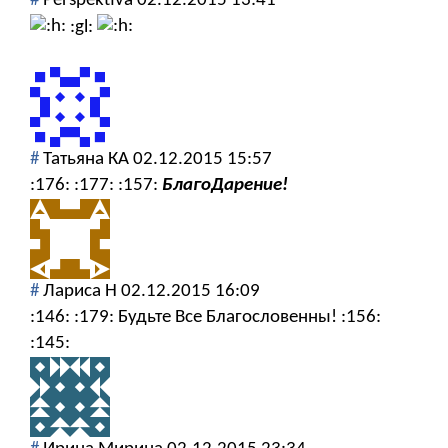
#
Perspektiva
02.12.2015 13:41
:gl:
#
Татьяна КА
02.12.2015 15:57
:176: :177: :157:
БлагоДарение!
#
Лариса Н
02.12.2015 16:09
:146: :179: Будьте Все Благословенны! :156:
:145: