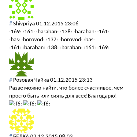
#
Shivpriya
01.12.2015 23:06
:169: :161: :baraban: :138: :baraban: :161:
:bas: :horovod: :137: :horovod: :bas:
:161: :baraban: :138: :baraban: :161: :169:
#
Розовая Чайка
01.12.2015 23:13
Разве можно найти, что более счастливое, чем
просто быть или сиять для всех!Благодарю!
#
БЕЛКА
02.12.2015 08:03