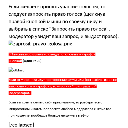
Если желаете принять участие голосом, то
следует запросить право голоса (щелкнув
правой кнопкой мыши по своему нику и
выбрать в списке "Запросить право голоса",
модератор увидит ваш запрос, и выдаст право).
В Тимспике обязательно следует отключить микрофон
кнопкой
(один клик)
Если от участника идут посторонние шумы или фон в эфир, из-за не
выключенного микрофона, то участник "приглушается"
модератором.
Если вы хотите снять с себя приглушение, то разберитесь с
микрофоном и затем попросите любого модератора снять с вас
приглушение, пообещав больше не шуметь в эфир
[/collapsed]