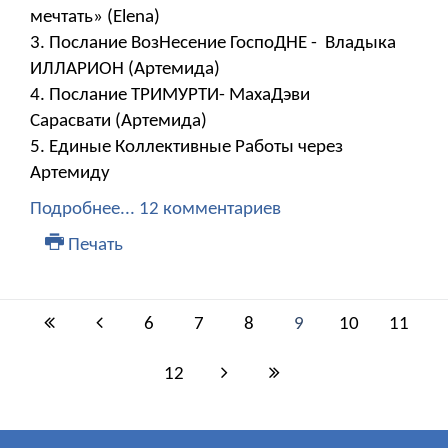
мечтать» (Elena)
3. Послание ВозНесение ГоспоДНЕ - Владыка
ИЛЛАРИОН (Артемида)
4. Послание ТРИМУРТИ- МахаДэви
Сарасвати (Артемида)
5. Единые Коллективные Работы через
Артемиду
Подробнее...
12 комментариев
Печать
6
7
8
9
10
11
12