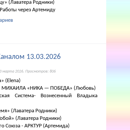
цу» (Лаватера Родники)
 Работы через Артемиду
ариев
Каналом 13.03.2026
3 марта 2026
. Просмотров: 806
» (Elena)
ига МИХАИЛА «НИКА — ПОБЕДА» (Любовь)
ская Система- Вознесенный Владыка
емя» (Лаватера Родники)
 Тобой» (Лаватера Родники)
о Союза - АРКТУР (Артемида)