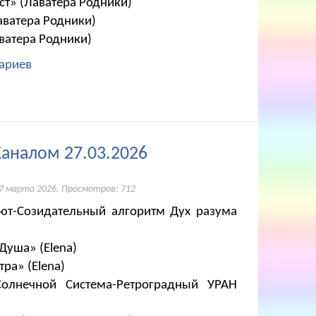
ст» (Лаватера Родники)
аватера Родники)
аватера Родники)
ариев
Каналом 27.03.2026
7 марта 2026
. Просмотров: 712
ют-Созидательный алгоритм Дух разума
Душа» (Elena)
ра» (Elena)
Солнечной Система-Ретроградный УРАН