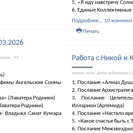
5. «Я иду навстречу Солн
6. Единые Коллективные
Подробнее...
10 коммент
Печать
03.2026
Работа с Никой и 
отров: 749
Автор: Amur. Дата публикации:
1
ь)
рафимы Ангельские Сонмы
1. Послание «Алмаз Душа
2. Послание Архистрат
а» (Лаватера Родники)
3. Послание Целитель
(Лаватера Родники)
Илларион (Артемида)
а- Владыка Санат Кумара
4. Послание «Настало вр
5. «Какое счастье быть с
6. Послание Межзвездног