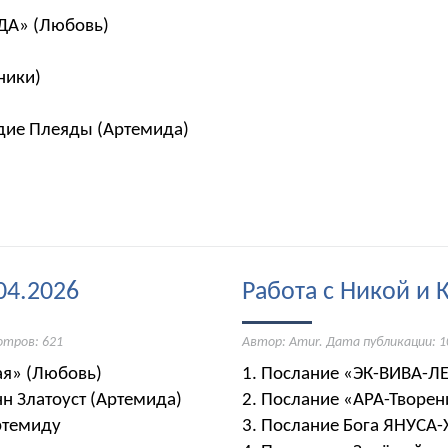
ГДА» (Любовь)
)
дники)
)
здие Плеяды (Артемида)
04.2026
Работа с Никой и 
отров: 621
Автор: Amur. Дата публикации:
1
ная» (Любовь)
1. Послание «ЭК-ВИВА-Л
оанн Златоуст (Артемида)
2. Послание «АРА-Творен
Артемиду
3. Послание Бога ЯНУСА-