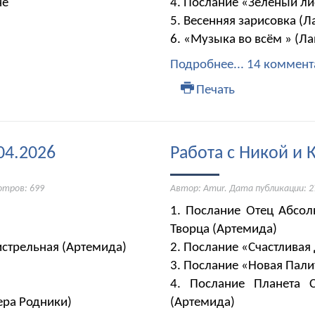
не
4. Послание «Зелёный ли
5. Весенняя зарисовка (Л
6. «Музыка во всём » (Л
Подробнее...
14 коммент
Печать
04.2026
Работа с Никой и 
отров: 699
Автор: Amur. Дата публикации:
2
1. Послание Отец Абсол
Творца (Артемида)
стрельная (Артемида)
2. Послание «Счастливая 
3. Послание «Новая Палит
4. Послание Планета 
ера Родники)
(Артемида)