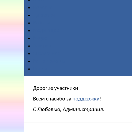
О нас
Новости
Диктовки
Работы
Медитации
Видео
Галерея
Справочное
Ваша помощь
Поиск
Дорогие участники!
Всем спасибо за
поддержку
!
С Любовью, Администрация.