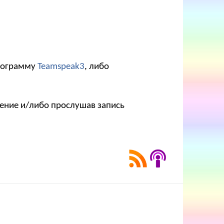
программу
Teamspeak3
, либо
рение и/либо прослушав запись