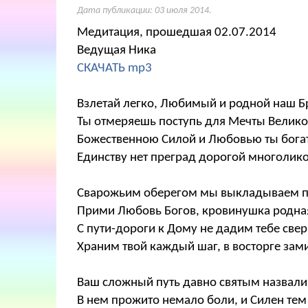
Дата публикации:
03 июля 2014
.
Медитация, прошедшая 02.07.2014
Ведущая Ника
СКАЧАТЬ mp3
Взлетай легко, Любимый и родной наш Бр
Ты отмеряешь поступь для Мечты Велико
Божественною Силой и Любовью ты богат
Единству нет преград дорогой многолик
Сварожьим оберегом мы выкладываем п
Прими Любовь Богов, кровинушка родна
С пути-дороги к Дому не дадим тебе свер
Храним твой каждый шаг, в восторге зам
Ваш сложный путь давно святым назвали
В нем прожито немало боли, и Силен тем