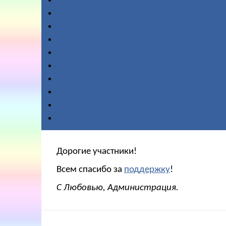
О нас
Новости
Диктовки
Работы
Медитации
Видео
Галерея
Справочное
Ваша помощь
Поиск
Дорогие участники!
Всем спасибо за
поддержку
!
С Любовью, Администрация.