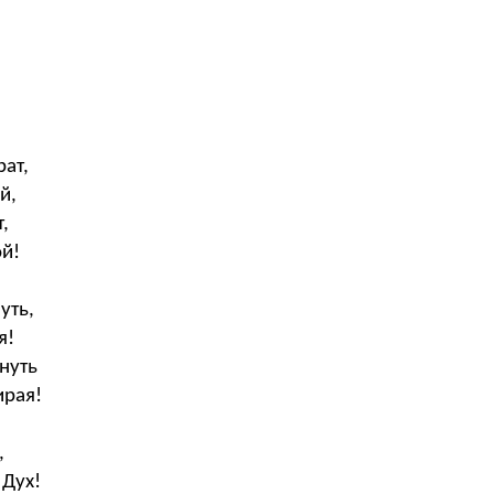
ат,
й,
,
ой!
уть,
я!
нуть
ирая!
,
 Дух!