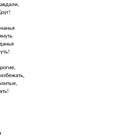
авдали,
руг!
знанья
лянуть
иданья
уть!
орогие,
 избежать,
алитые,
ать!
я