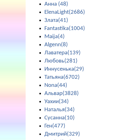
Анна (48)
ElenaLight(2686)
Злата(41)
Fantastika(1004)
Maija(4)
Algenn(8)
Лаватера(139)
Любовь(281)
Иннусенька(29)
Татьяна(6702)
Nona(44)
Альвар(3828)
Уахии(34)
Наталья(34)
Сусанна(10)
Ген(477)
Дмитрий(329)