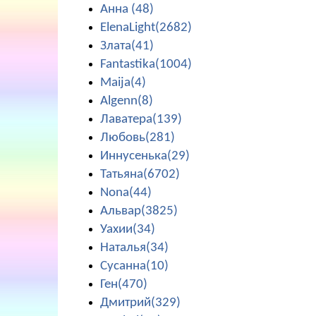
Анна (48)
ElenaLight(2682)
Злата(41)
Fantastika(1004)
Maija(4)
Algenn(8)
Лаватера(139)
Любовь(281)
Иннусенька(29)
Татьяна(6702)
Nona(44)
Альвар(3825)
Уахии(34)
Наталья(34)
Сусанна(10)
Ген(470)
Дмитрий(329)