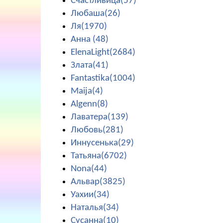
Счастливица(57)
Любаша(26)
Ля(1970)
Анна (48)
ElenaLight(2684)
Злата(41)
Fantastika(1004)
Maija(4)
Algenn(8)
Лаватера(139)
Любовь(281)
Иннусенька(29)
Татьяна(6702)
Nona(44)
Альвар(3825)
Уахии(34)
Наталья(34)
Сусанна(10)