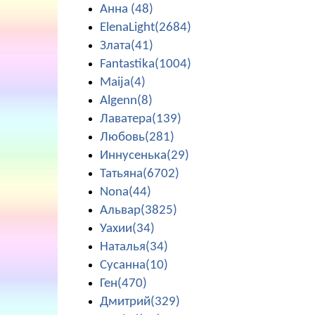
Анна (48)
ElenaLight(2684)
Злата(41)
Fantastika(1004)
Maija(4)
Algenn(8)
Лаватера(139)
Любовь(281)
Иннусенька(29)
Татьяна(6702)
Nona(44)
Альвар(3825)
Уахии(34)
Наталья(34)
Сусанна(10)
Ген(470)
Дмитрий(329)