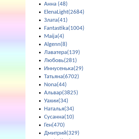
Анна (48)
ElenaLight(2684)
Злата(41)
Fantastika(1004)
Maija(4)
Algenn(8)
Лаватера(139)
Любовь(281)
Иннусенька(29)
Татьяна(6702)
Nona(44)
Альвар(3825)
Уахии(34)
Наталья(34)
Сусанна(10)
Ген(470)
Дмитрий(329)