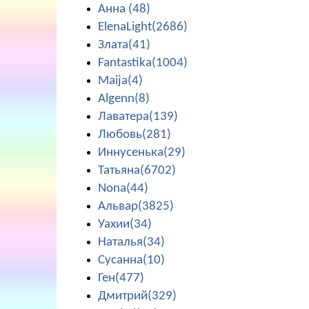
Анна (48)
ElenaLight(2686)
Злата(41)
Fantastika(1004)
Maija(4)
Algenn(8)
Лаватера(139)
Любовь(281)
Иннусенька(29)
Татьяна(6702)
Nona(44)
Альвар(3825)
Уахии(34)
Наталья(34)
Сусанна(10)
Ген(477)
Дмитрий(329)