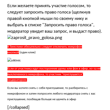
Если желаете принять участие голосом, то
следует запросить право голоса (щелкнув
правой кнопкой мыши по своему нику и
выбрать в списке "Запросить право голоса",
модератор увидит ваш запрос, и выдаст право).
В Тимспике обязательно следует отключить микрофон
кнопкой
(один клик)
Если от участника идут посторонние шумы или фон в эфир, из-за не
выключенного микрофона, то участник "приглушается"
модератором.
Если вы хотите снять с себя приглушение, то разберитесь с
микрофоном и затем попросите любого модератора снять с вас
приглушение, пообещав больше не шуметь в эфир
[/collapsed]