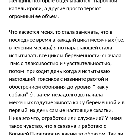
женщины которые отделываются "парочкой"
капель крови, а другие просто теряют
огромный ее объем.
Что касается меня, то стала замечать, что в
последнее время в каждый цикл месячных (т.е.
в течении месяца) я по нарастающей стала
испытывать все циклы беременности: сначала
пмс с плаксивостью и чувствительностью,
потом приходит день когда я испытываю
настоящий токсикоз с извините рвотой и
обострением обоняния до уровня " как у
собаки" :) , затем незадолго до начала
месячных вздутие живота как у беременной и в
первый их день самые настоящие схватки.
Ника это что, отработки или служение? У меня
такое чувство, что я связана и работаю с
Богиней Плодородия каким то образом. Так ли