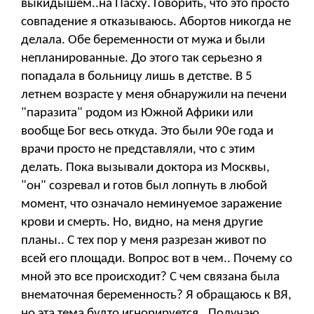
выкидышем..на Пасху. Говорить, что это просто
совпадение я отказываюсь. Абортов никогда не
делала. Обе беременности от мужа и были
непланированные. До этого так серьезно я
попадала в больницу лишь в детстве. В 5
летнем возрасте у меня обнаружили на печени
"паразита" родом из Южной Африки или
вообще Бог весь откуда. Это были 90е года и
врачи просто не представляли, что с этим
делать. Пока вызывали доктора из Москвы,
"он" созревал и готов был лопнуть в любой
момент, что означало неминуемое заражение
крови и смерть. Но, видно, на меня другие
планы.. С тех пор у меня разрезан живот по
всей его площади. Вопрос вот в чем.. Почему со
мной это все происходит? С чем связана была
внематочная беременность? Я обращаюсь к ВЯ,
но эта тема будто игнорируется.. Получаю