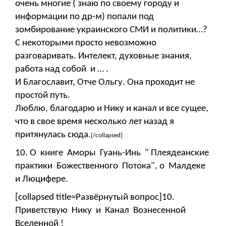
очень многие ( знаю по своему городу и
информации по др-м) попали под
зомбирование украинского СМИ и политики…?
С некоторыми просто невозможно
разговаривать. Интелект, духовные знания,
работа над собой и … .
И Благославит, Отче Ольгу. Она проходит не
простой путь.
Люблю, благодарю и Нику и канал и все сущее,
что в свое время несколько лет назад я
притянулась сюда.
[/collapsed]
10. О книге Аморы Гуань-Инь " Плеядеанские
практики Божественного Потока", о Малдеке
и Люцифере.
[collapsed title=Развёрнутый вопрос]10.
Приветствую Нику и Канал Вознесенной
Вселенной !