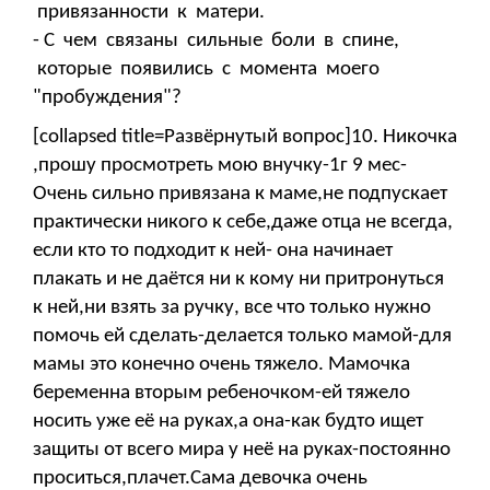
привязанности к матери.
- С чем связаны сильные боли в спине,
которые появились с момента моего
"пробуждения"?
[collapsed title=Развёрнутый вопрос]10. Никочка
,прошу просмотреть мою внучку-1г 9 мес-
Очень сильно привязана к маме,не подпускает
практически никого к себе,даже отца не всегда,
если кто то подходит к ней- она начинает
плакать и не даётся ни к кому ни притронуться
к ней,ни взять за ручку, все что только нужно
помочь ей сделать-делается только мамой-для
мамы это конечно очень тяжело. Мамочка
беременна вторым ребеночком-ей тяжело
носить уже её на руках,а она-как будто ищет
защиты от всего мира у неё на руках-постоянно
проситься,плачет.Сама девочка очень