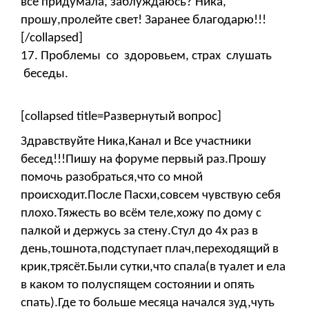
все придумала, заблуждаюсь? Ника,
прошу,пролейте свет! Заранее благодарю!!!
[/collapsed]
17. Проблемы со здоровьем, страх слушать
беседы.
[collapsed title=Развернутый вопрос]
Здравствуйте Ника,Канал и Все участники
бесед!!!Пишу на форуме первый раз.Прошу
помочь разобраться,что со мной
происходит.После Пасхи,совсем чувствую себя
плохо.Тяжесть во всём теле,хожу по дому с
палкой и держусь за стену.Стул до 4х раз в
день,тошнота,подступает плач,переходящий в
крик,трясёт.Были сутки,что спала(в туалет и ела
в каком то полуспящем состоянии и опять
спать).Где то больше месяца начался зуд,чуть