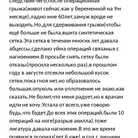
следствии чего,после операционная
грыжа(живот сейчас,как у беременной на 9м
месяце),ладно мне 60лет,замуж вроде не
выходить.Но,для сдерживания грыжи(чтобы
ещё больше не была,вшита синтетическая
сетка.Эта сетка в течении многих лет давала
абцессы,сделано уйма операций связаных с
нагноением.В просьбе снять сетку были
отказы(просила несколько раз),в прошлом
году в августе отсекли небольшой кусок
сетки,пока гноя нет,но образовалось
большая,опухоль или уплотнение не знаю,как
сказать.Не болит,что меня радует,но к врачам
идти не хочу.Устала от всего,уже говорю
будь,что будет.До всех этих операций,были 10
операций на ноге(разрыв ахилла),тоже
лигатура давала нагноение.В это же время
появился псориаз(лет 6 уже),и год с лишним