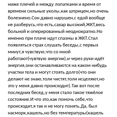
ниже плечей и между лопатками и время от
времени сильные уколы,как шприцем,но очень
болезнено.Сон давно нарушен,с едой вообще
не разберусь,что есть,сахар высокий,ЖКТ,весь
больной и оперированный неоднократно.Но
именно при плаче идут спазмы в ЖКТ.Стал
появляться страх слушать беседы,с первых
минут,я чувствую,что со мной
работают(чувтвую энергии),и через руки идёт
энергия,они останавливаются на каком нибудь
участки тела и могут стоять долго(что они
делают не знаю,толи чистят,толи исцеляют,но
это у меня давно происходит).Так вот после
последних бесед,у меня стало такое тяжёлое
состояние.И что это,как помочь себе,что
происходит,я так и не могу понять.Да, был
насморк,кашель,но без температуры(кашель