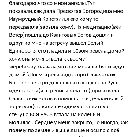
благодарю,что со мной ангелы.Тут
показали,как дала Пресвятая Богородица мне
Изумрудный Кристалл,я его кому то
передавала(забыла кому).На медитацию(вёл
Ветер)пошла,до Квантовых Богов дошли и
вдруг ко мне на встречу вышел Белый
Единорог,я его гладила и рёвом ревела,домой
хочу,она меня отвела к своему
жеребёнку,сказала,что они меня любят и ждут
домой.\Посмотрела видео про Славянских
Богов,через три дня показывают,как на Русь
идут татары(я переписывала это),призывала
Славянских Богов в помощь,они делали какой
то ритуал(ставили невидимую защитную
стену),а ВСЯ РУСЬ встала на колени и
молилась.Сердце у меня закрыто,но иногда,как
полечу по земле и выше,выше и осыпаю всё