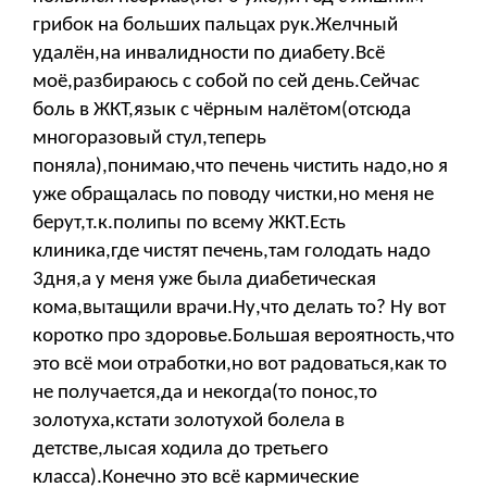
грибок на больших пальцах рук.Желчный
удалён,на инвалидности по диабету.Всё
моё,разбираюсь с собой по сей день.Сейчас
боль в ЖКТ,язык с чёрным налётом(отсюда
многоразовый стул,теперь
поняла),понимаю,что печень чистить надо,но я
уже обращалась по поводу чистки,но меня не
берут,т.к.полипы по всему ЖКТ.Есть
клиника,где чистят печень,там голодать надо
3дня,а у меня уже была диабетическая
кома,вытащили врачи.Ну,что делать то? Ну вот
коротко про здоровье.Большая вероятность,что
это всё мои отработки,но вот радоваться,как то
не получается,да и некогда(то понос,то
золотуха,кстати золотухой болела в
детстве,лысая ходила до третьего
класса).Конечно это всё кармические