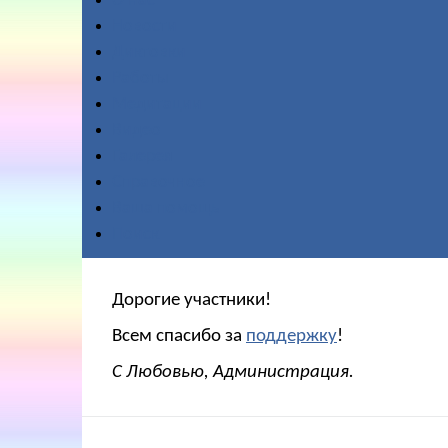
О нас
Новости
Диктовки
Работы
Медитации
Видео
Галерея
Справочное
Ваша помощь
Поиск
Дорогие участники!
Всем спасибо за
поддержку
!
С Любовью, Администрация.