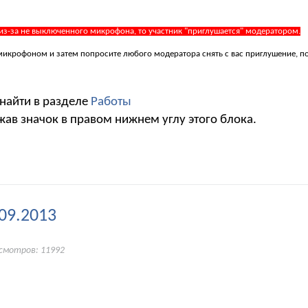
 из-за не выключенного микрофона, то участник "приглушается" модератором.
 с микрофоном и затем попросите любого модератора снять с вас приглушение, 
 найти в разделе
Работы
жав значок в правом нижнем углу этого блока.
09.2013
осмотров: 11992