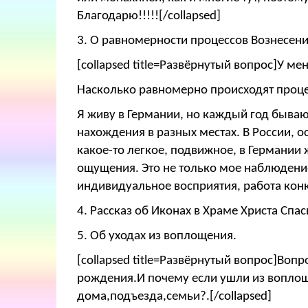
Благодарю!!!!![/collapsed]
3.
О равномерности процессов Вознесения
[collapsed title=Развёрнутый вопрос]У м
Насколько равномерно происходят процес
Я живу в Германии, но каждый год бываю
нахождения в разных местах. В России, о
какое-то легкое, подвижное, в Германии 
ощущения. Это не только мое наблюдение
индивидуальное восприятия, работа конк
4. Рассказ об Иконах в Храме Христа Сп
5.
Об уходах из воплощения.
[collapsed title=Развёрнутый вопрос]Во
рождения.И почему если ушли из воплоще
дома,подъезда,семьи?.[/collapsed]