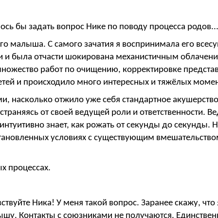
лось бы задать вопрос Нике по поводу процесса родов..
го малыша. С самого зачатия я воспринимала его всес
ии и была отчасти шокирована механистичным облачен
множество работ по очищению, корректировке предста
етей и происходило много интересных и тяжёлых момен
и, насколько отжило уже себя стандартное акушерств
траняясь от своей ведущей роли и ответственности. Вед
интуитивно знает, как рожать от секунды до секунды. 
становленных условиях с существующим вмешательством
х процессах.
авствуйте Ника! У меня такой вопрос. Заранее скажу, ч
ышу. Контакты с союзниками не получаются. Единствен