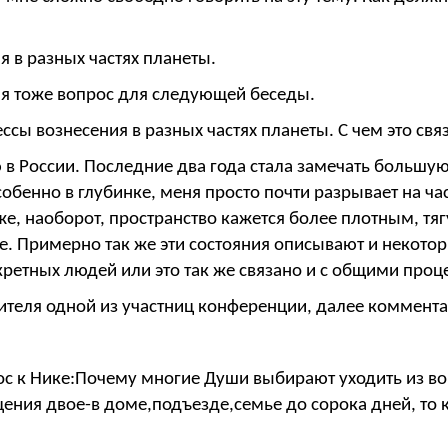
 в разных частях планеты.
еня тоже вопрос для следующей беседы.
сы вознесения в разных частях планеты. С чем это свя
 в России. Последние два года стала замечать большу
собенно в глубинке, меня просто почти разрывает на ча
же, наоборот, пространство кажется более плотным, тя
. Примерно так же эти состояния описывают и некотор
ретных людей или это так же связано и с общими проце
асителя одной из участниц конференции, далее коммент
прос к Нике:Почему многие Души выбирают уходить из в
ния двое-в доме,подъезде,семье до сорока дней, то ка