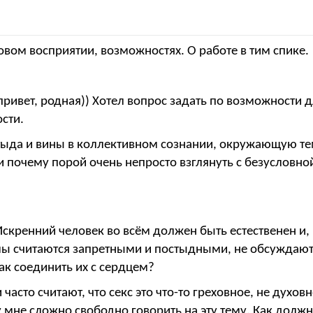
вом восприятии, возможностях. О работе в тим спике.
, привет, родная)) Хотел вопрос задать по возможност
сти.
 стыда и вины в коллективном сознании, окружающую те
и почему порой очень непросто взглянуть с безусловн
Искренний человек во всём должен быть естественен и,
емы считаются запретными и постыдными, не обсуждаю
как соединить их с сердцем?
часто считают, что секс это что-то греховное, не духо
у мне сложно свободно говорить на эту тему. Как долж