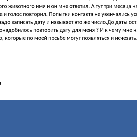
ого животного имя и он мне ответил. А тут три месяца 
е и голос повторил. Попытки контакта не увенчались у
 надо записать дату и называет это же число.До даты о
онадобилось повторить дату для меня ? И к чему мне н
, которые по моей прсьбе могут появляться и исчезать.
я