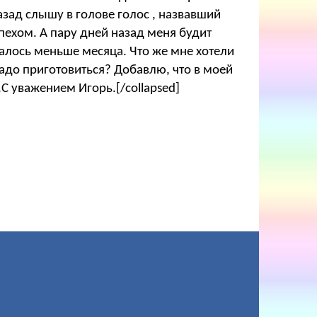
назад слышу в голове голос , назвавший
спехом. А пару дней назад меня будит
сталось меньше месяца. Что же мне хотели
адо приготовиться? Добавлю, что в моей
С уважением Игорь.[/collapsed]