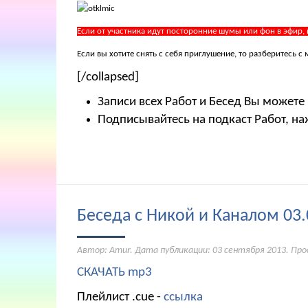
Если от участника идут посторонние шумы или фон в эфир,
Если вы хотите снять с себя приглушение, то разберитесь
[/collapsed]
Записи всех Работ и Бесед Вы можете
Подписывайтесь на подкаст Работ, на
Беседа с Никой и Каналом 03.
Автор: Amur. Дата публикации:
03 сентября 2013
. Пр
СКАЧАТЬ mp3
Плейлист .cue -
ссылка