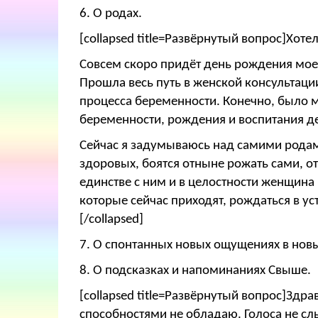
6.
О родах.
[collapsed title=Развёрнутый вопрос]Хоте
Совсем скоро придёт день рождения мое
Прошла весь путь в женской консультац
процесса беременности. Конечно, было 
беременности, рождения и воспитания д
Сейчас я задумываюсь над самими родам
здоровых, боятся отныне рожать сами, отс
единстве с ним и в целостности женщина 
которые сейчас приходят, рождаться в у
[/collapsed]
7. О спонтанных новых ощущениях в новы
8.
О подсказках и напоминаниях Свыше.
[collapsed title=Развёрнутый вопрос]Здр
способностями не обладаю. Голоса не сл