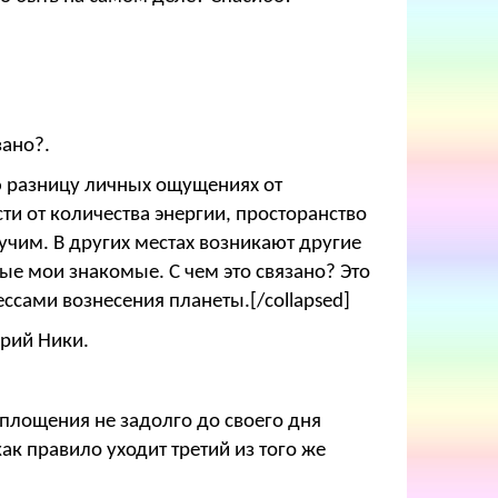
зано?.
ю разницу личных ощущениях от
сти от количества энергии, просторанство
гучим. В других местах возникают другие
ые мои знакомые. С чем это связано? Это
ссами вознесения планеты.[/collapsed]
арий Ники.
оплощения не задолго до своего дня
к правило уходит третий из того же