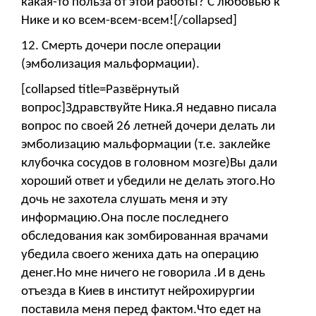
какая-то польза от этой работы? С любовью к
Нике и ко всем-всем-всем![/collapsed]
12. Смерть дочери после операции
(эмболизация мальформации).
[collapsed title=Развёрнутый
вопрос]Здравствуйте Ника.Я недавно писала
вопрос по своей 26 летней дочери делать ли
эмболизацию мальформации (т.е. заклейке
клубочка сосудов в головном мозге)Вы дали
хороший ответ и убедили не делать этого.Но
дочь не захотела слушать меня и эту
информацию.Она после последнего
обследования как зомбированная врачами
убедила своего жениха дать на операцию
денег.Но мне ничего не говорила .И в день
отъезда в Киев в институт нейрохирургии
поставила меня перед фактом.Что едет на