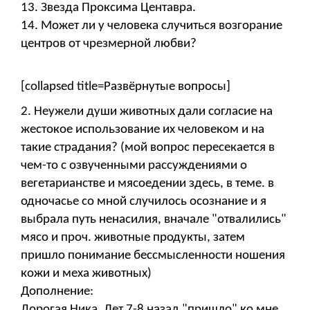
13. Звезда Проксима Центавра.
14. Может ли у человека случиться возгорание
центров от чрезмерной любви?
[collapsed title=Развёрнутые вопросы]
2. Неужели души животных дали согласие на
жестокое использование их человеком и на
такие страдания? (мой вопрос пересекается в
чем-то с озвученными рассуждениями о
вегетарианстве и мясоедении здесь, в теме. в
одночасье со мной случилось осознание и я
выбрала путь ненасилия, вначале "отвалились"
мясо и проч. животные продукты, затем
пришло понимание бессмысленности ношения
кожи и меха животных)
Дополнение:
Дорогая Ника. Лет 7-8 назад "пришло" ко мне