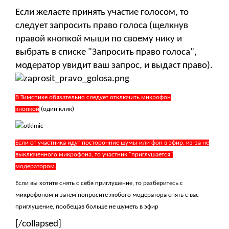
Если желаете принять участие голосом, то
следует запросить право голоса (щелкнув
правой кнопкой мыши по своему нику и
выбрать в списке "Запросить право голоса",
модератор увидит ваш запрос, и выдаст право).
В Тимспике обязательно следует отключить микрофон
кнопкой
(один клик)
Если от участника идут посторонние шумы или фон в эфир, из-за не
выключенного микрофона, то участник "приглушается"
модератором.
Если вы хотите снять с себя приглушение, то разберитесь с
микрофоном и затем попросите любого модератора снять с вас
приглушение, пообещав больше не шуметь в эфир
[/collapsed]