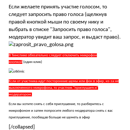
Если желаете принять участие голосом, то
следует запросить право голоса (щелкнув
правой кнопкой мыши по своему нику и
выбрать в списке "Запросить право голоса",
модератор увидит ваш запрос, и выдаст право).
В Тимспике обязательно следует отключить микрофон
кнопкой
(один клик)
Если от участника идут посторонние шумы или фон в эфир, из-за не
выключенного микрофона, то участник "приглушается"
модератором.
Если вы хотите снять с себя приглушение, то разберитесь с
микрофоном и затем попросите любого модератора снять с вас
приглушение, пообещав больше не шуметь в эфир
[/collapsed]