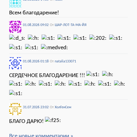
Всем благодарение!
01.08.2026 09:02
От
ШАР-ЛОТ-ТА-МА-ЙЯ
01.08.2026 01:18
От
natalia133071
СЕРДЕЧНОЕ БЛАГОДАРЕНИЕ !!!
31.07.2026 23:02
От
ХолГенСем
БЛАГО ДАРЮ!
Все новые комментарии »