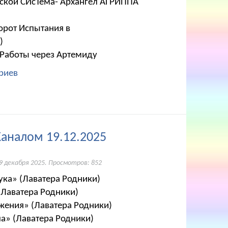
ьской СИсТема- Архангел АГРИППА
орот Испытания в
)
 Работы через Артемиду
риев
Каналом 19.12.2025
9 декабря 2025
. Просмотров: 852
ука» (Лаватера Родники)
(Лаватера Родники)
жения» (Лаватера Родники)
ча» (Лаватера Родники)