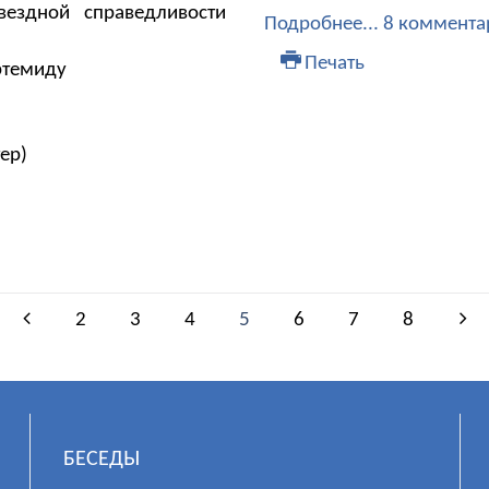
вездной справедливости
Подробнее...
8 коммента
Печать
ртемиду
ер)
2
3
4
5
6
7
8
БЕСЕДЫ