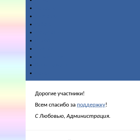
О нас
Новости
Диктовки
Работы
Медитации
Видео
Галерея
Справочное
Ваша помощь
Поиск
Дорогие участники!
Всем спасибо за
поддержку
!
С Любовью, Администрация.