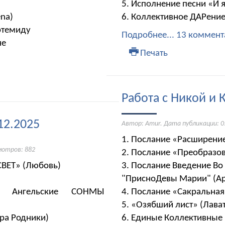
5. Исполнение песни «И 
ena)
6. Коллективное ДАРение
Артемиду
Подробнее...
13 коммент
не
Печать
Работа с Никой и 
12.2025
Автор: Amur. Дата публикации:
0
1. Послание «Расширение
мотров: 882
2. Послание «Преобразо
ВЕТ» (Любовь)
3. Послание Введение В
"ПрисноДевы Марии" (А
- Ангельские СОНМЫ
4. Послание «Сакральная 
5. «Озябший лист» (Лава
ра Родники)
6. Единые Коллективные