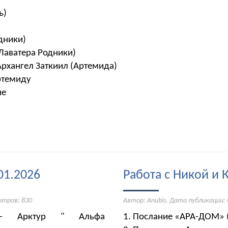
ь)
дники)
(Лаватера Родники)
Архангел Заткиил (Артемида)
ртемиду
не
01.2026
Работа с Никой и 
отров: 830
Автор: Anubis. Дата публикации:
 - Арктур " Альфа
1. Послание «АРА-ДОМ» (