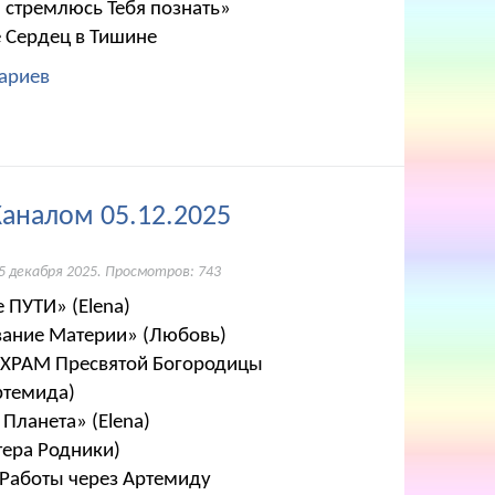
я стремлюсь Тебя познать»
 Сердец в Тишине
ариев
Каналом 05.12.2025
5 декабря 2025
. Просмотров: 743
 ПУТИ» (Elena)
вание Материи» (Любовь)
о ХРАМ Пресвятой Богородицы
ртемида)
Планета» (Elena)
тера Родники)
 Работы через Артемиду