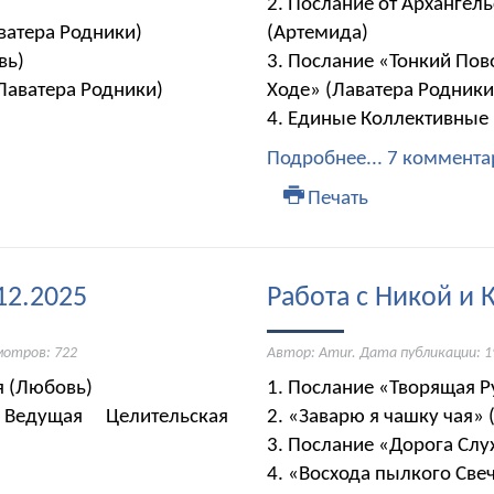
2. Послание от Архангел
ватера Родники)
(Артемида)
вь)
3. Послание «Тонкий Пов
Лаватера Родники)
Ходе» (Лаватера Родники
4. Единые Коллективные
Подробнее...
7 коммента
Печать
12.2025
Работа с Никой и 
мотров: 722
Автор: Amur. Дата публикации:
1
ля (Любовь)
1. Послание «Творящая Р
Ведущая Целительская
2. «Заварю я чашку чая» 
3. Послание «Дорога Слу
4. «Восхода пылкого Све