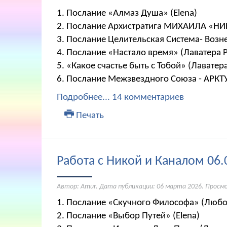
1. Послание «Алмаз Душа» (Elena)
2. Послание Архистратига МИХАИЛА «Н
3. Послание Целительская Система- Воз
4. Послание «Настало время» (Лаватера 
5. «Какое счастье быть с Тобой» (Лаватер
6. Послание Межзвездного Союза - АРКТ
Подробнее...
14 комментариев
Печать
Работа с Никой и Каналом 06.
Автор: Amur. Дата публикации:
06 марта 2026
. Просм
1. Послание «Скучного Философа» (Любо
2. Послание «Выбор Путей» (Elena)