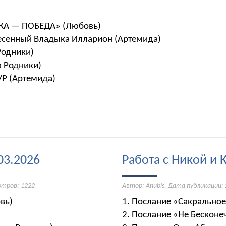
ИКА — ПОБЕДА» (Любовь)
несенный Владыка Илларион (Артемида)
Родники)
а Родники)
УР (Артемида)
03.2026
Работа с Никой и 
отров: 1222
Автор: Anubis. Дата публикации:
вь)
1. Послание «Сакральное
2. Послание «Не Бескон