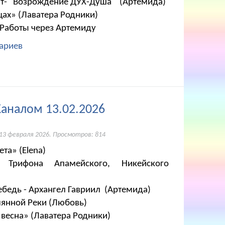
т- "Возрождение ДУХ-Душа " (Артемида)
щах» (Лаватера Родники)
 Работы через Артемиду
ариев
Каналом 13.02.2026
13 февраля 2026
. Просмотров: 814
та» (Elena)
 Трифона Апамейского, Никейского
ебедь - Архангел Гавриил (Артемида)
мянной Реки (Любовь)
 весна» (Лаватера Родники)