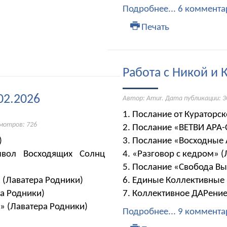
Подробнее...
6 коммента
Печать
Работа с Никой и 
02.2026
Автор: Amur. Дата публикации:
3
1. Послание от Куратор
смотров: 726
2. Послание «ВЕТВИ АРА
)
3. Послание «Восходные 
мвол Восходящих Солнц
4. «Разговор с кедром» 
5. Послание «Свобода Вы
» (Лаватера Родники)
6. ​​​​​​​Единые Коллектив
ера Родники)
7. Коллективное ДАРение
» (Лаватера Родники)
Подробнее...
9 коммента