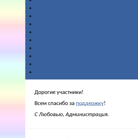
О нас
Новости
Диктовки
Работы
Медитации
Видео
Галерея
Справочное
Ваша помощь
Поиск
Дорогие участники!
Всем спасибо за
поддержку
!
С Любовью, Администрация.