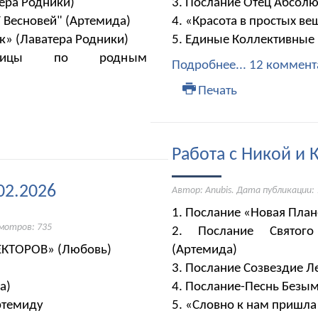
тера Родники)
3. Послание Отец Абсолю
Г Весновей" (Артемида)
4. «Красота в простых ве
ек» (Лаватера Родники)
5. Единые Коллективные
птицы по родным
Подробнее...
12 коммент
Печать
Работа с Никой и 
02.2026
Автор: Anubis. Дата публикации:
1. Послание «Новая Плане
смотров: 735
2. Послание Святого
КТОРОВ» (Любовь)
(Артемида)
3. Послание Созвездие Л
да)
4. Послание-Песнь Безы
ртемиду
5. «Словно к нам пришла