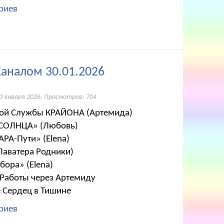
риев
Каналом 30.01.2026
0 января 2026
. Просмотров: 704
ской Службы КРАЙОНА (Артемида)
-СОЛНЦА» (Любовь)
АРА-Пути» (Elena)
(Лаватера Родники)
бора» (Elena)
ные Работы через Артемиду
 Сердец в Тишине
риев