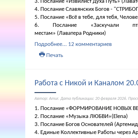
3. Послание «Извилист Духа Путь» (Лава
4. Послание Славянских Богов - "СТРИБО
5. Послание «Всё в тебе, для тебя, Челов
6. Послание «Заскучали 
местам» (Лаватера Родники)
Подробнее...
12 комментариев
Печать
Работа с Никой и Каналом 20.
Автор: Amur. Дата публикации:
20 февраля 2026
. Про
1. Послание «ФОРМИРОВАНИЕ НОВЫХ ВЕ
2. Послание «Музыка ЛЮБВИ»(Elena)
​​​​​​​3. Послание Богов Основателей (Артеми
4. Единые Коллективные Работы через А