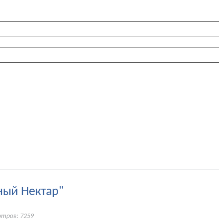
ный Нектар"
отров: 7259