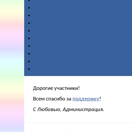
О нас
Новости
Диктовки
Работы
Медитации
Видео
Галерея
Справочное
Ваша помощь
Поиск
Дорогие участники!
Всем спасибо за
поддержку
!
С Любовью, Администрация.